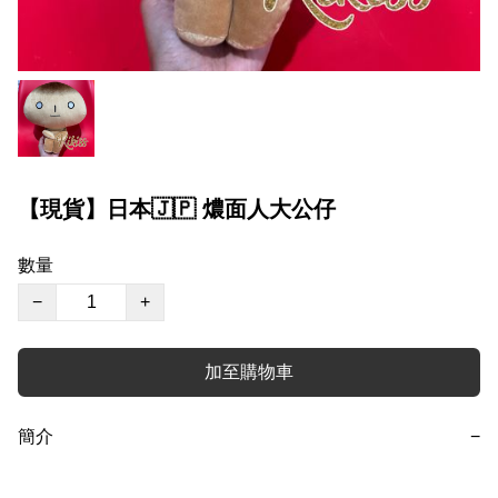
【現貨】日本🇯🇵 燶面人大公仔
數量
−
+
加至購物車
簡介
−