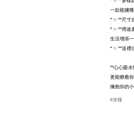
* ✨ **
一款能擄獲
* ✨ **
* ✨ **
生活增添一
* ✨ **
**心心眼
更能療癒你
水怪