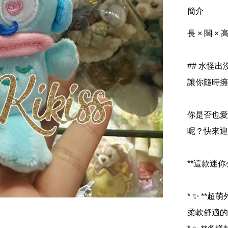
簡介
長 × 闊 × 高(cm)	約 6.30 × 4.0
## 水怪出
讓你隨時擁
你是否也愛
呢？快來迎接
**這款迷你
* ✨ **
柔軟舒適的