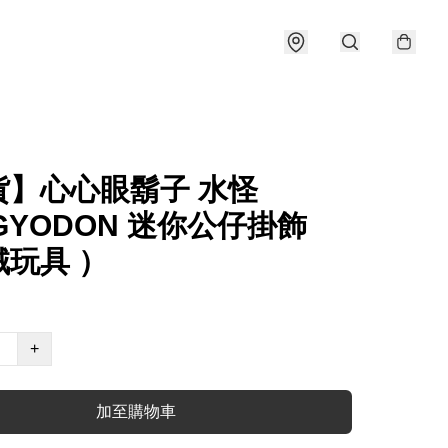
貨】心心眼鬍子 水怪
GYODON 迷你公仔掛飾
絨玩具 ）
+
加至購物車