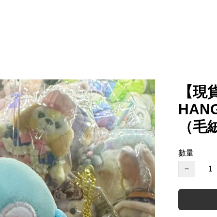
【現
HAN
（毛
數量
−