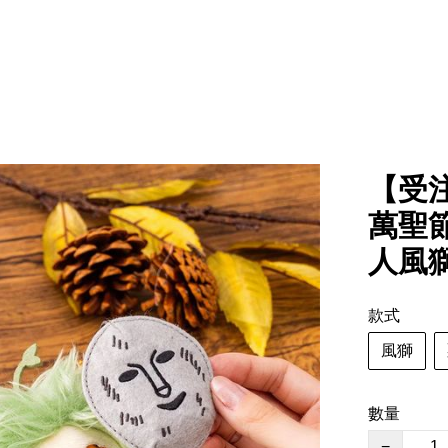
【受注
萬聖節
人風獅
款式
風獅
數量
−