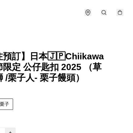
預訂】日本🇯🇵Chiikawa
限定 公仔匙扣 2025 （草
 /栗子人- 栗子饅頭）
栗子
+