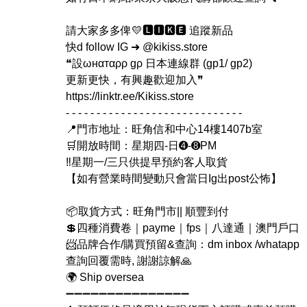
請大家多多俾💛🅻🅸🅺🅴 追蹤新品
快d follow IG ➜ @kikiss.store
❝設ωнαтαρρ gρ 日本連線群 (gp1/ gp2)
更新更快，有興趣歡迎加入❞
https://linktr.ee/Kikiss.store
- - - - - - - - - - - - - - - - - - - - - - - - - - - - -
📍門市地址：旺角信和中心14樓1407b室
🛒開放時間：星期四-日➍-➑PM
‼️星期一/三只供提早預約客人取貨
【如有營業時間變動只會當日Ig出post公怖】
📦取貨方式：旺角門市|| 順豐到付
💲四種消費卷｜payme｜fps｜八達通｜澳門戶口
📨品牌合作/購買預留&查詢：dm inbox /whatapp
查詢回覆需時, 謝謝諒解🙏
🌍 Ship oversea
➖➖➖➖➖➖➖➖➖➖➖➖➖➖➖