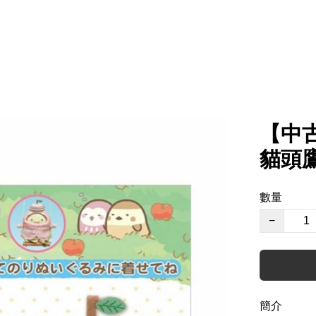
【中古
貓頭
數量
−
簡介