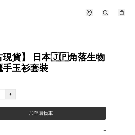
現貨】 日本🇯🇵角落生物
鷹手玉衫套裝
+
加至購物車
−