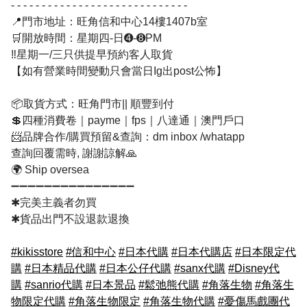
- - - - - - - - - - - - - - - - - - - - - - - - - - - - -
📍門市地址：旺角信和中心14樓1407b室
🛒開放時間：星期四-日➍-➑PM
‼️星期一/三只供提早預約客人取貨
【如有營業時間變動只會當日Ig出post公怖】
📦取貨方式：旺角門市|| 順豐到付
💲四種消費卷｜payme｜fps｜八達通｜澳門戶口
📨品牌合作/購買預留&查詢：dm inbox /whatapp
查詢回覆需時, 謝謝諒解🙏
🌍 Ship oversea
➖➖➖➖➖➖➖➖➖➖➖➖➖➖➖
✱完美主義者勿買
✱貨品出門不設退款退換
#kikisstore
#信和中心
#日本代購
#日本代購店
#日本限定代
購
#日本精品代購
#日本公仔代購
#sanx代購
#Disney代
購
#sanrio代購
#日本景品
#鬆弛熊代購
#角落生物
#角落生
物限定代購
#角落生物限定
#角落生物代購
#憂傷馬戲團代