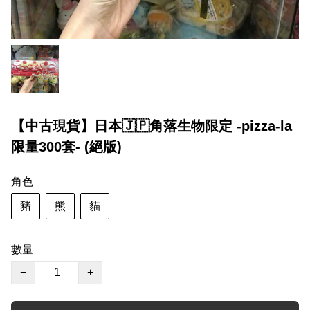
【中古現貨】日本🇯🇵角落生物限定 -pizza-la
限量300套- (絕版)
角色
豬
熊
貓
數量
−
+