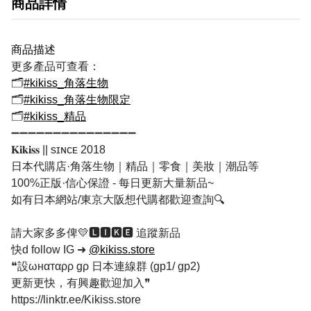
商品詳情
商品描述
更多產品可查看：
🗂
#kikiss_角落生物
🗂
#kikiss_角落生物限定
🗂
#kikiss_精品
➖➖➖➖➖➖➖➖➖➖➖➖➖➖➖
𝐊𝐢𝐤𝐢𝐬𝐬 || sɪɴᴄᴇ 2018
日本代購店·角落生物｜精品｜零食｜美妝｜潮品等
100%正版·信心保證 - 每日更新大量新品~
如有日本網站/東京大阪想代購都歡迎查詢🔍
請大家多多俾💛🅻🅸🅺🅴 追蹤新品
快d follow IG ➜
@kikiss.store
❝設ωнαтαρρ gρ 日本連線群 (gp1/ gp2)
更新更快，有興趣歡迎加入❞
https://linktr.ee/Kikiss.store