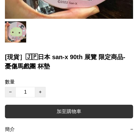
[現貨］🇯🇵日本 san-x 90th 展覽 限定商品-
憂傷馬戲團 杯墊
數量
−
+
加至購物車
簡介
−