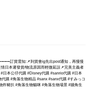
➖➖➖訂貨需知:📌到貨會ig先出post通知，再慢慢
疫情日本遲發貨/物流原因而輕微延誤📌完美主義者
 #日本公仔代購 #Disney代購 #sanrio代購 #日本
落生物代購 #角落生物精品 #sanx #sanx代購 #すみっコ
物炸豬扒 #角落生物貓咪 #角落生物場景 #牆角生