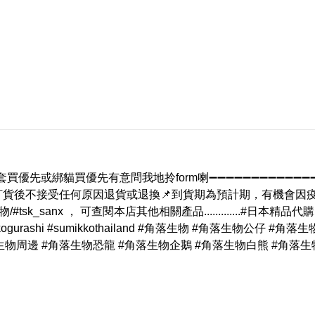
套買優先或綁貓買優先有意問我地拎form喇➖➖➖➖➖➖➖➖➖➖➖➖➖
，訂貨後不接受任何原因退貨或退換📌到貨期為預計期，有機會因
tsk_sanx ， 可查閱本店其他相關產品.............#日本精品代購
ogurashi #sumikkothailand #角落生物 #角落生物公仔 #角
生物周邊 #角落生物恐龍 #角落生物企鵝 #角落生物白熊 #角落生