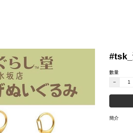
#ts
數量
−
簡介