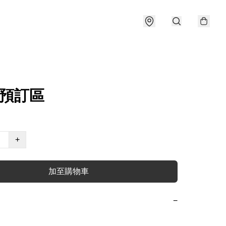
k_預訂區
+
加至購物車
−