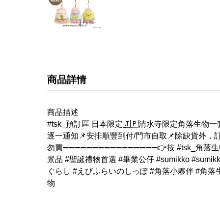
商品詳情
商品描述
#tsk_預訂區 日本限定🇯🇵清水寺限定角落生物一
逐一通知📌安排順豐到付/門市自取📌除缺貨外
勿買➖➖➖➖➖➖➖➖➖➖➖➖➖➖➖➖👉按 #tsk_角落生物/#
景品 #聖誕禮物首選 #畢業公仔 #sumikko #sumikk
ぐらし #えびふらいのしっぽ #角落小夥伴 #角落
物